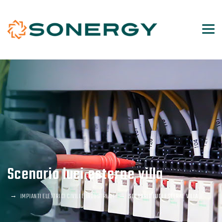
Scenario luci esterne villa
→
→
IMPIANTI ELETTRICI CIVILI E INDUSTRIALI
SCENARIO LUCI ESTERNE VILLA